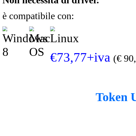
Non necessita di driver.
è compatibile con:
€73,77+iva
(€ 90
Token 