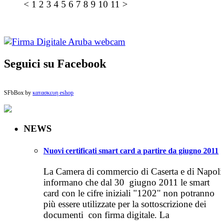
<
1
2
3
4
5
6
7
8
9
10
11
>
Seguici su Facebook
SFbBox by
κατασκευη eshop
NEWS
Nuovi certificati smart card a partire da giugno 2011
La Camera di commercio di Caserta e di Napol
informano che dal 30 giugno 2011 le smart
card con le cifre iniziali "1202" non potranno
più essere utilizzate per la sottoscrizione dei
documenti con firma digitale. La