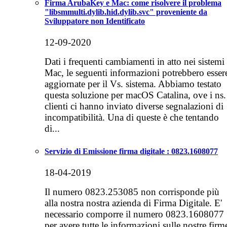
Firma ArubaKey e Mac: come risolvere il problema
"libsmmulti.dylib.hid.dylib.svc" proveniente da
Sviluppatore non Identificato
12-09-2020
Dati i frequenti cambiamenti in atto nei sistemi
Mac, le seguenti informazioni potrebbero esser
aggiornate per il Vs. sistema. Abbiamo testato
questa soluzione per macOS Catalina, ove i ns.
clienti ci hanno inviato diverse segnalazioni di
incompatibilità. Una di queste è che tentando
di...
Servizio di Emissione firma digitale : 0823.1608077
18-04-2019
Il numero 0823.253085 non corrisponde più
alla nostra nostra azienda di Firma Digitale. E'
necessario comporre il numero 0823.1608077
per avere tutte le informazioni sulle nostre firm