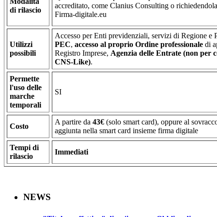
Modalità
accreditato, come Clanius Consulting o richiedendola 
di rilascio
Firma-digitale.eu
Accesso per Enti previdenziali, servizi di Regione e 
Utilizzi
PEC
,
accesso al proprio Ordine professionale
di a
possibili
Registro Imprese,
Agenzia delle Entrate (non per ce
CNS-Like)
.
Permette
l'uso delle
SI
marche
temporali
A partire da
43€
(solo smart card), oppure al sovracc
Costo
aggiunta nella smart card insieme firma digitale
Tempi di
Immediati
rilascio
NEWS