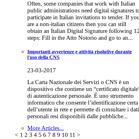
Often, some companies that work with Italian
public administrations need digital signatures t
participate in Italian invitations to tender. If yo
are a non-italian citizens then you can still
obtain an Italian Digital Signature following 1
steps: Fill in the Atto Notorio and go to an...
Importanti avvertenze e attività risolutive durante
l'uso della CNS
23-03-2017
La Carta Nazionale dei Servizi o CNS è un
dispositivo che contiene un “certificato digitale
di autenticazione personale. È uno strumento
informatico che consente l’identificazione certa
dell’utente in rete e permette di consultare i dati
personali resi disponibili dalle pubbliche...
More Articles...
<
1
2
3
4
5
6
7
8
9
10
11
>