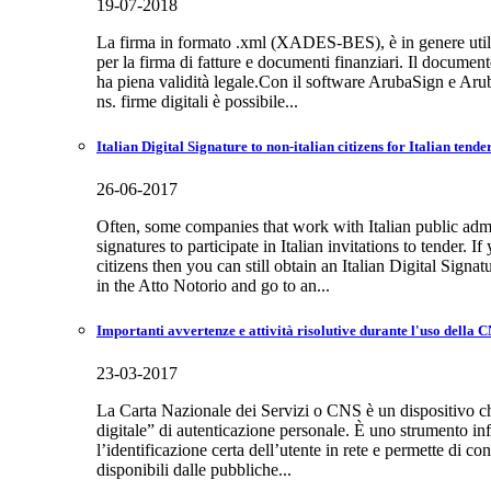
19-07-2018
La firma in formato .xml (XADES-BES), è in genere utili
per la firma di fatture e documenti finanziari. Il document
ha piena validità legale.Con il software ArubaSign e Ar
ns. firme digitali è possibile...
Italian Digital Signature to non-italian citizens for Italian tende
26-06-2017
Often, some companies that work with Italian public admi
signatures to participate in Italian invitations to tender. If
citizens then you can still obtain an Italian Digital Signat
in the Atto Notorio and go to an...
Importanti avvertenze e attività risolutive durante l'uso della 
23-03-2017
La Carta Nazionale dei Servizi o CNS è un dispositivo ch
digitale” di autenticazione personale. È uno strumento i
l’identificazione certa dell’utente in rete e permette di con
disponibili dalle pubbliche...