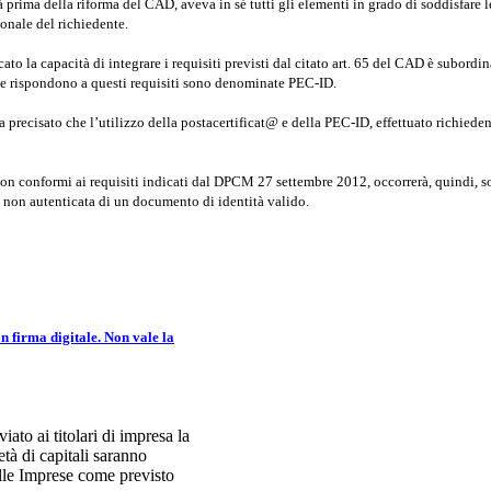
à prima della riforma del CAD, aveva in sé tutti gli elementi in grado di soddisfare 
sonale del richiedente.
rcato la capacità di integrare i requisiti previsti dal citato art. 65 del CAD è subor
he rispondono a questi requisiti sono denominate PEC-ID.
 precisato che l’utilizzo della postacertificat@ e della PEC-ID, effettuato richieden
 non conformi ai requisiti indicati dal DPCM 27 settembre 2012, occorrerà, quindi, sott
 non autenticata di un documento di identità valido.
n firma digitale. Non vale la
to ai titolari di impresa la
tà di capitali saranno
elle Imprese come previsto