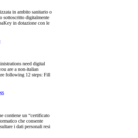
zzata in ambito sanitario o
o sottoscritto digitalmente
ubaKey in dotazione con le
r
nistrations need digital
 you are a non-italian
ure following 12 steps: Fill
CNS
e contiene un “certificato
nformatico che consente
sultare i dati personali resi