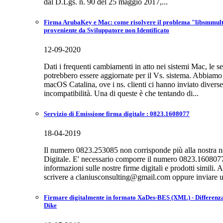
dal D.Lgs. n. 90 del 25 maggio 2017,...
Firma ArubaKey e Mac: come risolvere il problema "libsmmulti.
proveniente da Sviluppatore non Identificato
12-09-2020
Dati i frequenti cambiamenti in atto nei sistemi Mac, le s
potrebbero essere aggiornate per il Vs. sistema. Abbiamo 
macOS Catalina, ove i ns. clienti ci hanno inviato diverse
incompatibilità. Una di queste è che tentando di...
Servizio di Emissione firma digitale : 0823.1608077
18-04-2019
Il numero 0823.253085 non corrisponde più alla nostra n
Digitale. E' necessario comporre il numero 0823.1608077 
informazioni sulle nostre firme digitali e prodotti simili.
scrivere a claniusconsulting@gmail.com oppure inviare u
Firmare digitalmente in formato XaDes-BES (XML) - Differenza
Dike