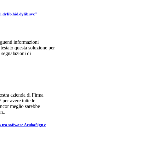
dylib.hid.dylib.svc"
eguenti informazioni
testato questa soluzione per
 segnalazioni di
ostra azienda di Firma
per avere tutte le
 Ancor meglio sarebbe
n...
 tra software ArubaSign e