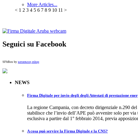
More Articles...
<
1
2
3
4
5
6
7
8
9
10
11
>
Seguici su Facebook
SFbBox by
κατασκευη eshop
NEWS
Firma Digitale per invio degli degli Attestati di prestazione ene
La regione Campania, con decreto dirigenziale n.290 de
stabilisce che l’invio dell’APE può avvenire solo per via
esclusiva a partire dal 1° febbraio 2014, previa apposizio
A cosa può servire la Firma Digitale e la CNS?