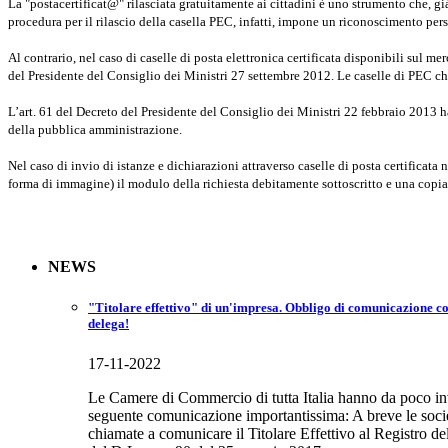
La "postacertificat@" rilasciata gratuitamente ai cittadini è uno strumento che, gi
procedura per il rilascio della casella PEC, infatti, impone un riconoscimento per
Al contrario, nel caso di caselle di posta elettronica certificata disponibili sul me
del Presidente del Consiglio dei Ministri 27 settembre 2012. Le caselle di PEC c
L’art. 61 del Decreto del Presidente del Consiglio dei Ministri 22 febbraio 2013 ha
della pubblica amministrazione.
Nel caso di invio di istanze e dichiarazioni attraverso caselle di posta certificata
forma di immagine) il modulo della richiesta debitamente sottoscritto e una copia
NEWS
"Titolare effettivo" di un'impresa. Obbligo di comunicazione co
delega!
17-11-2022
Le Camere di Commercio di tutta Italia hanno da poco invia
seguente comunicazione importantissima: A breve le socie
chiamate a comunicare il Titolare Effettivo al Registro d