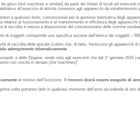
a gioco (slot machines e similari) da parte dei titolari di locali ed esercenti i
 abilitativo all’esercizio di attività connesse agli apparecchi da intrattenimento 
entori a qualsiasi titolo, concessionari per la gestione telematica degli appare
tà relative al funzionamento e al mantenimento in efficienza degli apparecchi 
tà di raccolta e messa a disposizione del concessionario delle somme residue e 
ie di soggetti corrisponde una specifica sezione dell’elenco dei soggetti – RI
vità di raccolta delle giocate (coloro che, di fatto, forniscono gli apparecchi d
are tale adempimento telematicamente
.
onopoli e delle Dogane, rende noto agli esercenti che dal 1° gennaio 2015 cam
imento con vincita in denaro
(slot machines)
”.
ticamente
al rinnovo dell’Iscrizione. I
l rinnovo dovrà essere eseguito di an
la prima volta potranno farlo in qualsiasi momento dell’anno accedendo al sito 