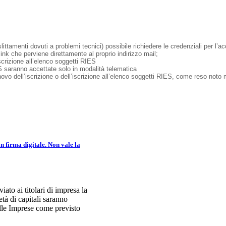
ttamenti dovuti a problemi tecnici) possibile richiedere le credenziali per l’ac
ink che perviene direttamente al proprio indirizzo mail;
iscrizione all’elenco soggetti RIES
IES saranno accettate solo in modalità telematica
nnovo dell’iscrizione o dell’iscrizione all’elenco soggetti RIES, come reso n
n firma digitale. Non vale la
to ai titolari di impresa la
tà di capitali saranno
elle Imprese come previsto