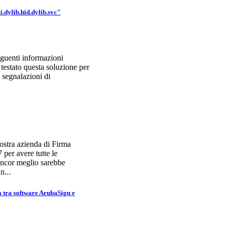
dylib.hid.dylib.svc"
eguenti informazioni
testato questa soluzione per
 segnalazioni di
ostra azienda di Firma
per avere tutte le
 Ancor meglio sarebbe
n...
 tra software ArubaSign e