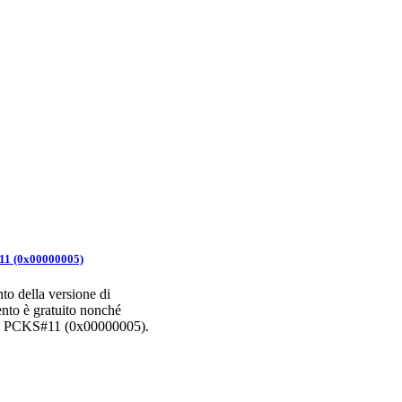
11 (0x00000005)
to della versione di
to è gratuito nonché
rore PCKS#11 (0x00000005).