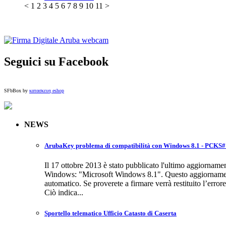
<
1
2
3
4
5
6
7
8
9
10
11
>
Seguici su Facebook
SFbBox by
κατασκευη eshop
NEWS
ArubaKey problema di compatibilità con Windows 8.1 - PCKS#
Il 17 ottobre 2013 è stato pubblicato l'ultimo aggiornamen
Windows: "Microsoft Windows 8.1". Questo aggiornamen
automatico. Se proverete a firmare verrà restituito l’er
Ciò indica...
Sportello telematico Ufficio Catasto di Caserta