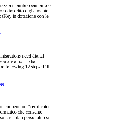
zzata in ambito sanitario o
o sottoscritto digitalmente
ubaKey in dotazione con le
r
nistrations need digital
 you are a non-italian
ure following 12 steps: Fill
CNS
e contiene un “certificato
nformatico che consente
sultare i dati personali resi