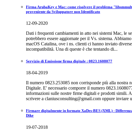
Firma ArubaKey e Mac: come risolvere il problema "libsmmulti.
proveniente da Sviluppatore non Identificato
12-09-2020
Dati i frequenti cambiamenti in atto nei sistemi Mac, le s
potrebbero essere aggiornate per il Vs. sistema. Abbiamo 
macOS Catalina, ove i ns. clienti ci hanno inviato diverse
incompatibilità. Una di queste è che tentando di...
Servizio di Emissione firma digitale : 0823.1608077
18-04-2019
Il numero 0823.253085 non corrisponde più alla nostra n
Digitale. E' necessario comporre il numero 0823.1608077 
informazioni sulle nostre firme digitali e prodotti simili.
scrivere a claniusconsulting@gmail.com oppure inviare u
Firmare digitalmente in formato XaDes-BES (XML) - Differenza
Dike
19-07-2018