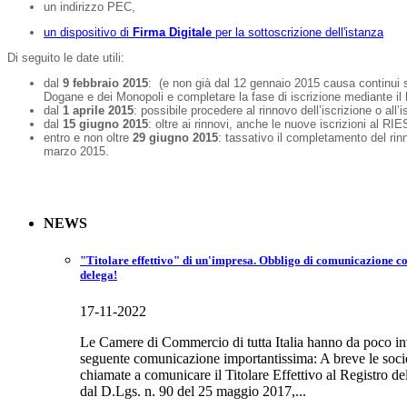
un indirizzo PEC,
un dispositivo di
Firma Digitale
per la sottoscrizione dell'istanza
Di seguito le date utili:
dal
9 febbraio 2015
: (e non già dal 12 gennaio 2015 causa continui sli
Dogane e dei Monopoli e completare la fase di iscrizione mediante il l
dal
1 aprile 2015
: possibile procedere al rinnovo dell’iscrizione o all’
dal
15 giugno 2015
: oltre ai rinnovi, anche le nuove iscrizioni al R
entro e non oltre
29 giugno 2015
: tassativo il completamento del ri
marzo 2015.
NEWS
"Titolare effettivo" di un'impresa. Obbligo di comunicazione co
delega!
17-11-2022
Le Camere di Commercio di tutta Italia hanno da poco invia
seguente comunicazione importantissima: A breve le socie
chiamate a comunicare il Titolare Effettivo al Registro d
dal D.Lgs. n. 90 del 25 maggio 2017,...