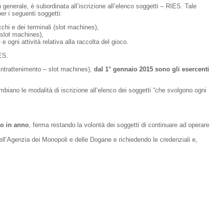
n generale, è subordinata all’iscrizione all’elenco soggetti – RIES. Tale
per i seguenti soggetti:
cchi e dei terminali (slot machines),
(slot machines),
ogni attività relativa alla raccolta del gioco.
ES.
i intrattenimento – slot machines),
dal 1° gennaio 2015 sono gli esercenti
biano le modalità di iscrizione all’elenco dei soggetti “che svolgono ogni
no in anno
, ferma restando la volontà dei soggetti di continuare ad operare
dell’Agenzia dei Monopoli e delle Dogane e richiedendo le credenziali e,