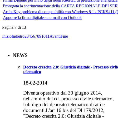
Firma Digitale per invio degli degli Attestati di prestazione energetic
Prorogata la sperimentazione della CARTA REGIONALE DEI SERV
ArubaKey problema di compatibilità con Windows 8.1 - PCKS#11 
Apporre la firma digitale su e-mail con Outlook
Pagina 7 di 13
Inizio
Indietro
2
3
4
5
6
7
8
9
10
11
Avanti
Fine
NEWS
Decreto crescita 2.0: Giustizia digitale - Processo civil
telematico
18-02-2014
Diventa operativo dal 30 giugno 2014,
nell'ambito del cd. processo civile telematico,
l'obbligo del deposito telematico di atti e
documenti.L'art 16 bis del Dl 179/2012,
"Decreto crescita 2.0: Giustizia digitale -