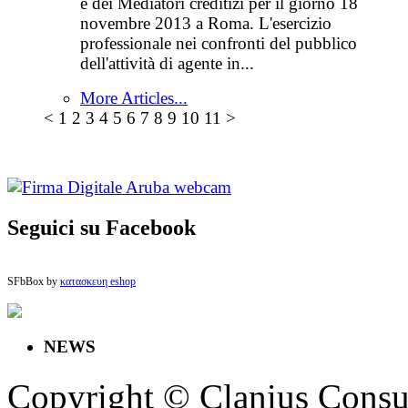
e dei Mediatori creditizi per il giorno 18
novembre 2013 a Roma. L'esercizio
professionale nei confronti del pubblico
dell'attività di agente in...
More Articles...
<
1
2
3
4
5
6
7
8
9
10
11
>
Seguici su Facebook
SFbBox by
κατασκευη eshop
NEWS
Copyright © Clanius Consul