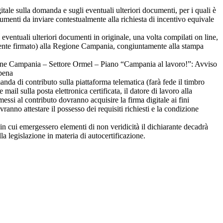
igitale sulla domanda e sugli eventuali ulteriori documenti, per i quali è
ocumenti da inviare contestualmente alla richiesta di incentivo equivale
i eventuali ulteriori documenti in originale, una volta compilati on line,
amente firmato) alla Regione Campania, congiuntamente alla stampa
gione Campania – Settore Ormel – Piano “Campania al lavoro!”: Avviso
 pena
anda di contributo sulla piattaforma telematica (farà fede il timbro
ail sulla posta elettronica certificata, il datore di lavoro alla
essi al contributo dovranno acquisire la firma digitale ai fini
ranno attestare il possesso dei requisiti richiesti e la condizione
in cui emergessero elementi di non veridicità il dichiarante decadrà
lla legislazione in materia di autocertificazione.