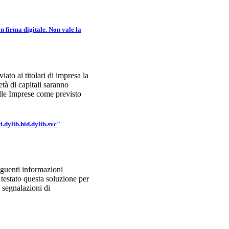
n firma digitale. Non vale la
to ai titolari di impresa la
tà di capitali saranno
elle Imprese come previsto
dylib.hid.dylib.svc"
eguenti informazioni
testato questa soluzione per
 segnalazioni di