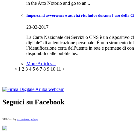
in the Atto Notorio and go to an...
Importanti avvertenze e attività risolutive durante l'uso della 
23-03-2017
La Carta Nazionale dei Servizi o CNS è un dispositivo ch
digitale” di autenticazione personale. È uno strumento i
l’identificazione certa dell’utente in rete e permette di con
disponibili dalle pubbliche...
More Articles...
<
1
2
3
4
5
6
7
8
9
10
11
>
Seguici su Facebook
SFbBox by
κατασκευη eshop