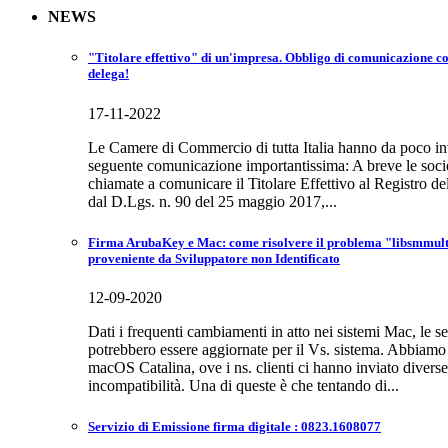
NEWS
"Titolare effettivo" di un'impresa. Obbligo di comunicazione co
delega!
17-11-2022
Le Camere di Commercio di tutta Italia hanno da poco invia
seguente comunicazione importantissima: A breve le socie
chiamate a comunicare il Titolare Effettivo al Registro d
dal D.Lgs. n. 90 del 25 maggio 2017,...
Firma ArubaKey e Mac: come risolvere il problema "libsmmulti.
proveniente da Sviluppatore non Identificato
12-09-2020
Dati i frequenti cambiamenti in atto nei sistemi Mac, le s
potrebbero essere aggiornate per il Vs. sistema. Abbiamo 
macOS Catalina, ove i ns. clienti ci hanno inviato diverse
incompatibilità. Una di queste è che tentando di...
Servizio di Emissione firma digitale : 0823.1608077