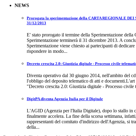
NEWS
Prorogata la sperimentazione della CARTA REGIONALE DEI 
31/12/2013
E' stato prorogato il termine della Sperimentazione dell
Sperimentazione terminerà il 31 dicembre 2013. A conclu
Sperimentazione viene chiesto ai partecipanti di dedicare
rispondere in modo...
Decreto crescita 2.0: Giustizia digitale - Processo civile telemat
Diventa operativo dal 30 giugno 2014, nell'ambito del cd.
l'obbligo del deposito telematico di atti e documenti.L'ar
"Decreto crescita 2.0: Giustizia digitale - Processo civile 
DigitPA diventa Agenzia Italia per il Digitale
L'AGID (Agenzia per l'Italia Digitale), dopo lo stallo in cu
finalmente accelera. La fine della scorsa settimana, infatti
rappresentanti del comitato d'indirizzo dell'Agenzia, si t
della...