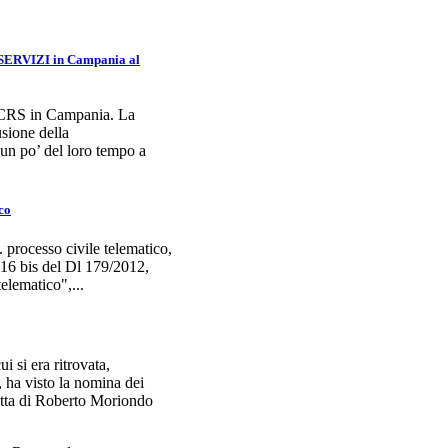
SERVIZI in Campania al
a CRS in Campania. La
sione della
 un po’ del loro tempo a
ico
 processo civile telematico,
t 16 bis del Dl 179/2012,
telematico",...
i si era ritrovata,
, ha visto la nomina dei
ratta di Roberto Moriondo