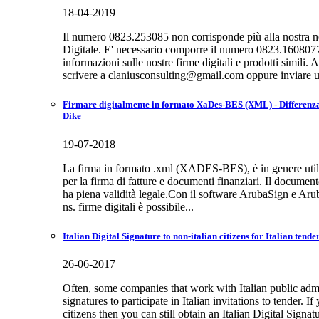
18-04-2019
Il numero 0823.253085 non corrisponde più alla nostra n
Digitale. E' necessario comporre il numero 0823.1608077 
informazioni sulle nostre firme digitali e prodotti simili.
scrivere a claniusconsulting@gmail.com oppure inviare u
Firmare digitalmente in formato XaDes-BES (XML) - Differenza
Dike
19-07-2018
La firma in formato .xml (XADES-BES), è in genere utili
per la firma di fatture e documenti finanziari. Il document
ha piena validità legale.Con il software ArubaSign e Ar
ns. firme digitali è possibile...
Italian Digital Signature to non-italian citizens for Italian tende
26-06-2017
Often, some companies that work with Italian public admi
signatures to participate in Italian invitations to tender. If
citizens then you can still obtain an Italian Digital Signat