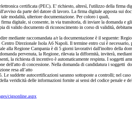
ettronica certificata (PEC). E' richiesto, altresì, l'utilizzo della firma d
 dall'avviso da parte del datore di lavoro. La firma digitale apposta sui d
o tale modalità, ulteriore documentazione. Per coloro i quali,
 firma digitale, si consente, in via transitoria, di inviare la domanda e gl
opia di valido documento di riconoscimento in corso di validità, debit
spedire mediante raccomandata a/r la documentazione è il seguente: Re
- Centro Direzionale Isola A6 Napoli. Il termine entro cui è necessario,
ale alla Regione Campania è di 5 giorni lavorativi dall'inoltro della dom
 domanda pervenuta, la Regione, rilevata la difformità, inviterà, mediante m
nti, la richiesta di incentivo è automaticamente respinta. I soggetti amm
ione dell'atto di concessione. Nella domanda di candidatura i soggetti dov
zione resa all’atto
Le suddette autocertificazioni saranno sottoposte a controlli; nel caso 
 della veridicità delle informazioni fornite ai sensi del codice penale e de
ges/cigsonline.aspx