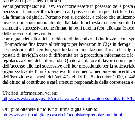
30/06/2011 per la terza finestra.
Per la partecipazione all'avviso occorre essere in possesso della posta el
necessaria l’autocertificazione circa il possesso dei requisiti richiesti
alla firma in originale. Pertanto non si richiede, a coloro che utilizzan
invece, non sono ancora dotati, alla data di richiesta di incentivo, della
stampati e successivamente firmati in ogni pagina (con allegata fotoc
della ricevuta di avvenuta
consegna telematica della richiesta di incentivo. L'indirizzo a cui 
“Formazione finalizzata al reintegro per lavoratori in Cigs in deroga” 
l'esclusione dall'incentivo, spedire la documentazione firmata in origin
postale di invio).In caso di difformità tra la procedura informatica e la
regolarizzazione della domanda. Qualora il datore di lavoro non si prese
dell’accesso alle fasi successive dell’iter procedurale per la sottoscriz
organizzativa dell’unità operativa di riferimento mediante autocertifica
dell’iscrizione ai sensi dell’art. 47 del DPR 28 dicembre 2000, n°445. 
dal diritto al contributo e sarà ritenuto responsabile della correttezza e
Ulteriori informazioni vai su:
http://www.lavoro.gov.it/AreaLavoro/AmmortizzatoriSociali/CIGS/Pa
Qui puoi ottenere il tuo Kit di firma digitale subito:
http://www.firmadigitale.caserta.it/acquistare/prenotazione.html