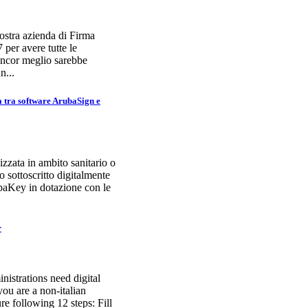
ostra azienda di Firma
per avere tutte le
 Ancor meglio sarebbe
n...
 tra software ArubaSign e
zzata in ambito sanitario o
o sottoscritto digitalmente
ubaKey in dotazione con le
r
nistrations need digital
 you are a non-italian
ure following 12 steps: Fill