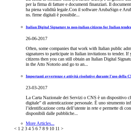
per la firma di fatture e documenti finanziari. Il document
ha piena validità legale.Con il software ArubaSign e Ar
ns. firme digitali è possibile...
Italian Digital Signature to non-italian citizens for Italian tende
26-06-2017
Often, some companies that work with Italian public admi
signatures to participate in Italian invitations to tender. If
citizens then you can still obtain an Italian Digital Signat
in the Atto Notorio and go to an...
Importanti avvertenze e attività risolutive durante l'uso della 
23-03-2017
La Carta Nazionale dei Servizi o CNS è un dispositivo ch
digitale” di autenticazione personale. È uno strumento i
l’identificazione certa dell’utente in rete e permette di con
disponibili dalle pubbliche...
More Articles...
<
1
2
3
4
5
6
7
8
9
10
11
>