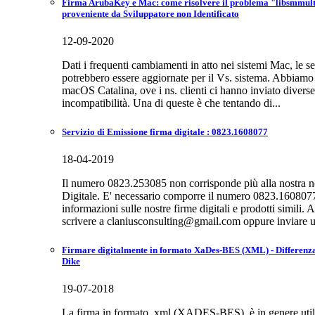
Firma ArubaKey e Mac: come risolvere il problema "libsmmulti.
proveniente da Sviluppatore non Identificato
12-09-2020
Dati i frequenti cambiamenti in atto nei sistemi Mac, le s
potrebbero essere aggiornate per il Vs. sistema. Abbiamo 
macOS Catalina, ove i ns. clienti ci hanno inviato diverse
incompatibilità. Una di queste è che tentando di...
Servizio di Emissione firma digitale : 0823.1608077
18-04-2019
Il numero 0823.253085 non corrisponde più alla nostra n
Digitale. E' necessario comporre il numero 0823.1608077 
informazioni sulle nostre firme digitali e prodotti simili.
scrivere a claniusconsulting@gmail.com oppure inviare u
Firmare digitalmente in formato XaDes-BES (XML) - Differenza
Dike
19-07-2018
La firma in formato .xml (XADES-BES), è in genere utili