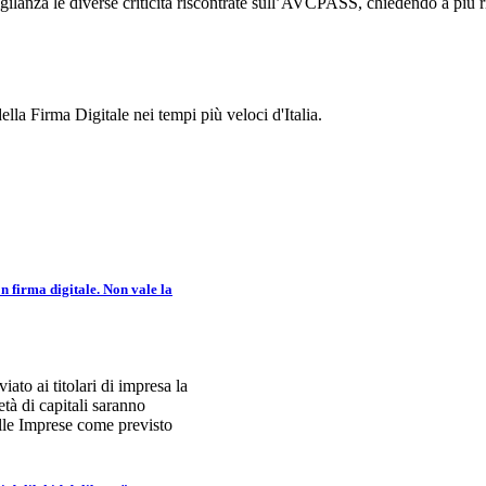
ilanza le diverse criticità riscontrate sull’AVCPASS, chiedendo a più ri
ella Firma Digitale nei tempi più veloci d'Italia.
n firma digitale. Non vale la
to ai titolari di impresa la
tà di capitali saranno
elle Imprese come previsto