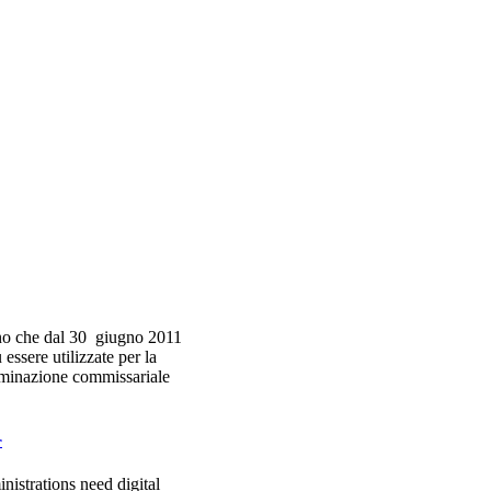
no che dal 30 giugno 2011
essere utilizzate per la
erminazione commissariale
r
nistrations need digital