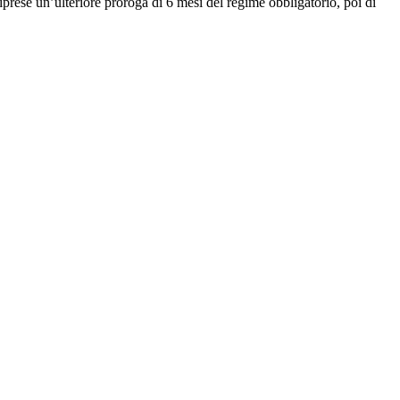
prese un’ulteriore proroga di 6 mesi del regime obbligatorio, poi di