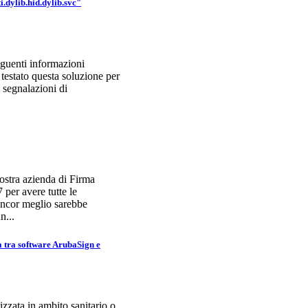
dylib.hid.dylib.svc"
eguenti informazioni
testato questa soluzione per
 segnalazioni di
ostra azienda di Firma
per avere tutte le
 Ancor meglio sarebbe
n...
 tra software ArubaSign e
zzata in ambito sanitario o