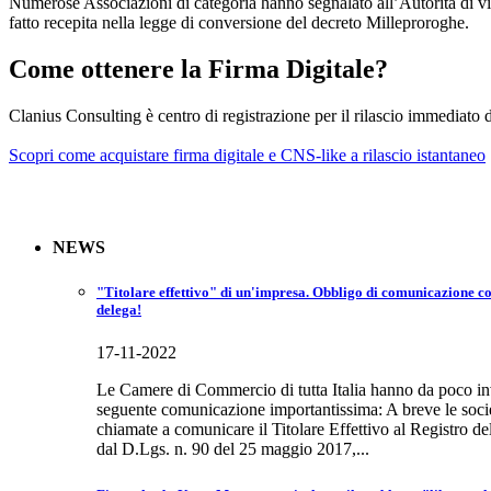
Numerose Associazioni di categoria hanno segnalato all’Autorità di vig
fatto recepita nella legge di conversione del decreto Milleproroghe.
Come ottenere la Firma Digitale?
Clanius Consulting è centro di registrazione per il rilascio immediato d
Scopri come acquistare firma digitale e CNS-like a rilascio istantaneo
NEWS
"Titolare effettivo" di un'impresa. Obbligo di comunicazione co
delega!
17-11-2022
Le Camere di Commercio di tutta Italia hanno da poco invia
seguente comunicazione importantissima: A breve le socie
chiamate a comunicare il Titolare Effettivo al Registro d
dal D.Lgs. n. 90 del 25 maggio 2017,...