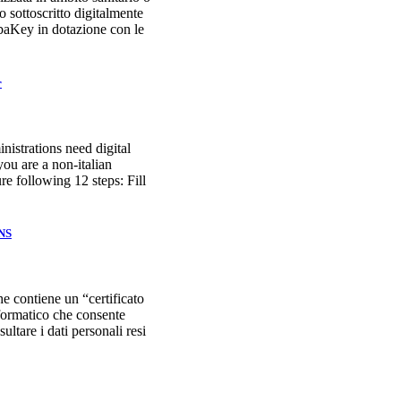
o sottoscritto digitalmente
ubaKey in dotazione con le
r
nistrations need digital
 you are a non-italian
ure following 12 steps: Fill
CNS
e contiene un “certificato
nformatico che consente
sultare i dati personali resi