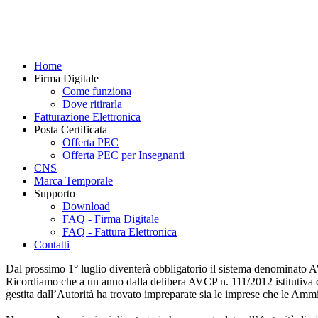
Home
Firma Digitale
Come funziona
Dove ritirarla
Fatturazione Elettronica
Posta Certificata
Offerta PEC
Offerta PEC per Insegnanti
CNS
Marca Temporale
Supporto
Download
FAQ - Firma Digitale
FAQ - Fattura Elettronica
Contatti
Dal prossimo 1° luglio diventerà obbligatorio il sistema denominato AV
Ricordiamo che a un anno dalla delibera AVCP n. 111/2012 istitutiva d
gestita dall’Autorità ha trovato impreparate sia le imprese che le Ammini